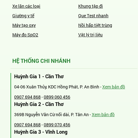
Xe lăn các loại
Khung tập đi
Giường y tế
Que Test nhanh
Máy tạo oxy
Nồi hấp tiệt trùng
Máy đo SpO2
Vật lý trị liệu
HỆ THỐNG CHI NHÁNH
Huỳnh Gia 1 - Cần Thơ
04-06 Xuân Thủy, KDC Hồng Phát, P. An Bình -
Xem bản đồ
0907 694 868
-
0899 060 456
Huỳnh Gia 2 - Cần Thơ
369B Nguyễn Văn Cừ nối dài, P. Tân An -
Xem bản đồ
0907 694 868
-
0899 070 456
Huỳnh Gia 3 - Vĩnh Long