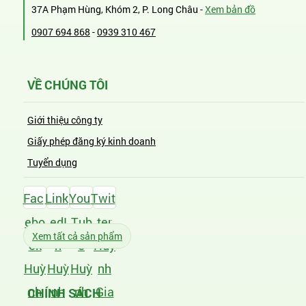
37A Phạm Hùng, Khóm 2, P. Long Châu -
Xem bản đồ
0907 694 868
-
0939 310 467
VỀ CHÚNG TÔI
Giới thiệu công ty
Giấy phép đăng ký kinh doanh
Tuyển dụng
Fac
Link
You
Twit
ebo
edI
Tub
ter
Xem tất cả sản phẩm
ok
n
e
Huỳ
Huỳ
Huỳ
Huỳ
nh
nh
nh
nh
Gia
CHÍNH SÁCH