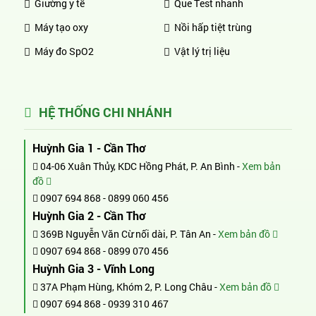
Giường y tế
Que Test nhanh
Máy tạo oxy
Nồi hấp tiệt trùng
Máy đo SpO2
Vật lý trị liệu
HỆ THỐNG CHI NHÁNH
Huỳnh Gia 1 - Cần Thơ
04-06 Xuân Thủy, KDC Hồng Phát, P. An Bình -
Xem bản
đồ
0907 694 868
-
0899 060 456
Huỳnh Gia 2 - Cần Thơ
369B Nguyễn Văn Cừ nối dài, P. Tân An -
Xem bản đồ
0907 694 868
-
0899 070 456
Huỳnh Gia 3 - Vĩnh Long
37A Phạm Hùng, Khóm 2, P. Long Châu -
Xem bản đồ
0907 694 868
-
0939 310 467