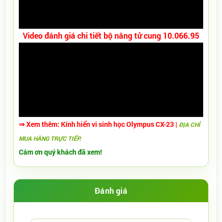
Video đánh giá chi tiết bộ nâng tử cung 10.066.95
⇒ Xem thêm:
Kính hiển vi
sinh học Olympus CX-23
|
ĐỊA CHỈ
MUA HÀNG TRỰC TIẾP.
Cám ơn quý khách đã xem!
Đánh giá