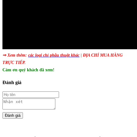
⇒ Xem thêm:
các loại chỉ phẫu thuật khác
| ĐỊA CHỈ MUA HÀNG
TRỰC TIẾP.
Cám ơn quý khách đã xem!
Đánh giá