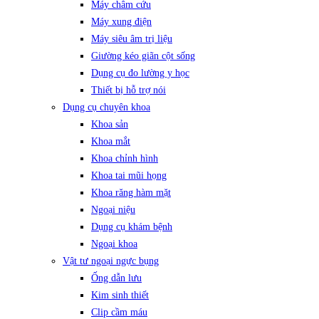
Máy châm cứu
Máy xung điện
Máy siêu âm trị liệu
Giường kéo giãn cột sống
Dụng cụ đo lường y học
Thiết bị hỗ trợ nói
Dụng cụ chuyên khoa
Khoa sản
Khoa mắt
Khoa chỉnh hình
Khoa tai mũi họng
Khoa răng hàm mặt
Ngoại niệu
Dụng cụ khám bệnh
Ngoại khoa
Vật tư ngoại ngực bụng
Ống dẫn lưu
Kim sinh thiết
Clip cầm máu