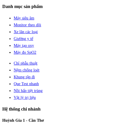
Danh mục sản phẩm
Máy siêu âm
Monitor theo dõi
Xe lăn các loại
Giường y tế
Máy tạo oxy
Máy đo SpO2
Chỉ phẫu thuật
Nệm chống loét
Khung tập đi
Que Test nhanh
Nồi hấp tiệt trùng
Vật lý trị liệu
Hệ thống chi nhánh
Huỳnh Gia 1 - Cần Thơ