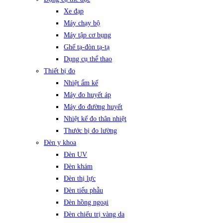
Xe đạp
Máy chạy bộ
Máy tập cơ bụng
Ghế tạ-đòn tạ-tạ
Dụng cụ thể thao
Thiết bị đo
Nhiệt ẩm kế
Máy đo huyết áp
Máy đo đường huyết
Nhiệt kế đo thân nhiệt
Thước bị đo lường
Đèn y khoa
Đèn UV
Đèn khám
Đèn thị lực
Đèn tiểu phẫu
Đèn hồng ngoại
Đèn chiếu trị vàng da