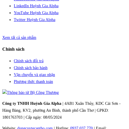
LinkedIn Huỳnh Gia Alpha
YouTube Huỳnh Gia Alpha
Twitter Huỳnh Gia Alpha
Xem tất cả sản phẩm
Chính sách
Chính sách đổi trả
Chính sách bảo hành
Vận chuyển và giao nhận
Phương thức thanh toán
Công ty TNHH Huỳnh Gia Alpha
| 4AB1 Xuân Thủy, KDC Cái Sơn -
Hàng Bàng, KV2, phường An Bình, thành phố Cần Thơ | GPKD:
1801763703 | Cấp ngày: 08/05/2024
Website:
dungcuytecantho.com
| Hotline:
0937 037 770
| Email: