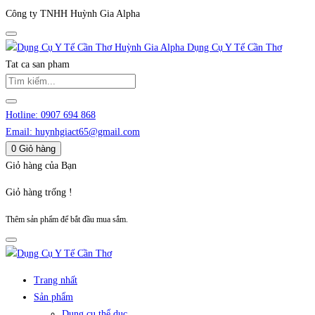
Công ty TNHH Huỳnh Gia Alpha
Huỳnh Gia Alpha
Dụng Cụ Y Tế Cần Thơ
Tat ca san pham
Hotline:
0907 694 868
Email:
huynhgiact65@gmail.com
0
Giỏ hàng
Giỏ hàng của Bạn
Giỏ hàng trống !
Thêm sản phẩm để bắt đầu mua sắm.
Trang nhất
Sản phẩm
Dụng cụ thể dục