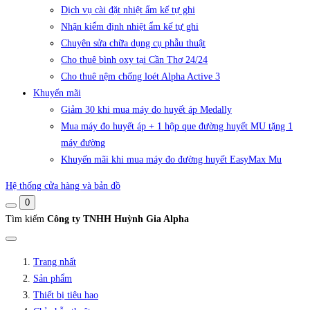
Dịch vụ cài đặt nhiệt ẩm kế tự ghi
Nhận kiểm định nhiệt ẩm kế tự ghi
Chuyên sửa chữa dụng cụ phẫu thuật
Cho thuê bình oxy tại Cần Thơ 24/24
Cho thuê nệm chống loét Alpha Active 3
Khuyến mãi
Giảm 30 khi mua máy đo huyết áp Medally
Mua máy đo huyết áp + 1 hộp que đường huyết MU tặng 1
máy đường
Khuyến mãi khi mua máy đo đường huyết EasyMax Mu
Hệ thống cửa hàng và bản đồ
0
Tìm kiếm
Công ty TNHH Huỳnh Gia Alpha
Trang nhất
Sản phẩm
Thiết bị tiêu hao