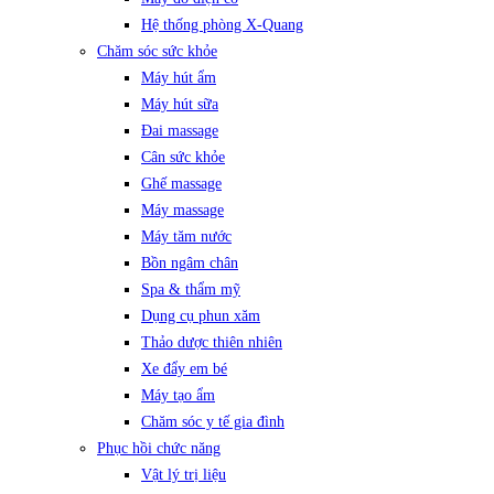
Hệ thống phòng X-Quang
Chăm sóc sức khỏe
Máy hút ẩm
Máy hút sữa
Đai massage
Cân sức khỏe
Ghế massage
Máy massage
Máy tăm nước
Bồn ngâm chân
Spa & thẩm mỹ
Dụng cụ phun xăm
Thảo dược thiên nhiên
Xe đẩy em bé
Máy tạo ẩm
Chăm sóc y tế gia đình
Phục hồi chức năng
Vật lý trị liệu