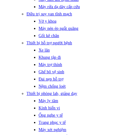
Máy rửa dạ dày cấp cứu
Điều trị suy van tĩnh mạch
Vớ y khoa
Máy nén ép ngắt quãng
Gối kê chân
Thiết bị hỗ trợ người bệnh
Xe lăn
Khung tập đi
Máy trợ thính
Ghế bô vệ sinh
Đai nẹp hỗ trợ
Nệm chống loét
Thiết bị phòng lab, giảng dạy
Máy ly tâm
Kính hiển vi
Ống nghe y tế
Trang phục y tế
Máy xét nghiệm