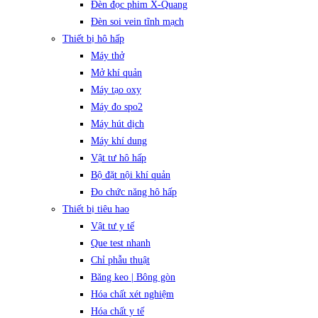
Đèn đọc phim X-Quang
Đèn soi vein tĩnh mạch
Thiết bị hô hấp
Máy thở
Mở khí quản
Máy tạo oxy
Máy đo spo2
Máy hút dịch
Máy khí dung
Vật tư hô hấp
Bộ đặt nội khí quản
Đo chức năng hô hấp
Thiết bị tiêu hao
Vật tư y tế
Que test nhanh
Chỉ phẫu thuật
Băng keo | Bông gòn
Hóa chất xét nghiệm
Hóa chất y tế