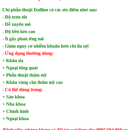
Chỉ phẫu thuật Dafilon có các ưu điểm như sau:
- Độ trơn tốt
- Dễ xuyên mô
- Độ bền kéo cao
- Ít gây phản ứng mô
- Giảm nguy cơ nhiễm khuẩn hơn chỉ đa sợi
- Ứng dụng thường dùng:
+ Khâu da
+ Ngoại tổng quát
+ Phẫu thuật thẩm mỹ
+ Khâu vùng cần thẩm mỹ cao
- Có thể dùng trong:
+ Sản khoa
+ Nha khoa
+ Chỉnh hình
​+ Ngoại khoa
Bệnh viện, phòng khám và đối tác vui lòng alo: 0907 694 868 or