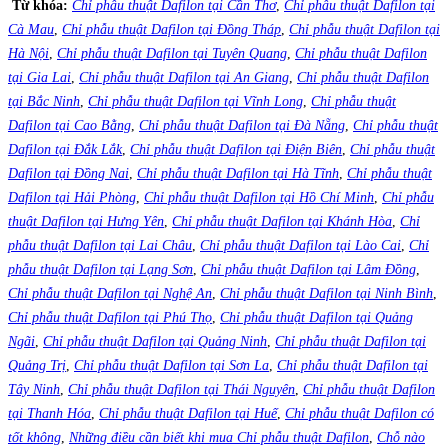
Từ khóa:
Chỉ phẫu thuật Dafilon tại Cần Thơ
,
Chỉ phẫu thuật Dafilon tại
Cà Mau
,
Chỉ phẫu thuật Dafilon tại Đồng Tháp
,
Chỉ phẫu thuật Dafilon tại
Hà Nội
,
Chỉ phẫu thuật Dafilon tại Tuyên Quang
,
Chỉ phẫu thuật Dafilon
tại Gia Lai
,
Chỉ phẫu thuật Dafilon tại An Giang
,
Chỉ phẫu thuật Dafilon
tại Bắc Ninh
,
Chỉ phẫu thuật Dafilon tại Vĩnh Long
,
Chỉ phẫu thuật
Dafilon tại Cao Bằng
,
Chỉ phẫu thuật Dafilon tại Đà Nẵng
,
Chỉ phẫu thuật
Dafilon tại Đắk Lắk
,
Chỉ phẫu thuật Dafilon tại Điện Biên
,
Chỉ phẫu thuật
Dafilon tại Đồng Nai
,
Chỉ phẫu thuật Dafilon tại Hà Tĩnh
,
Chỉ phẫu thuật
Dafilon tại Hải Phòng
,
Chỉ phẫu thuật Dafilon tại Hồ Chí Minh
,
Chỉ phẫu
thuật Dafilon tại Hưng Yên
,
Chỉ phẫu thuật Dafilon tại Khánh Hòa
,
Chỉ
phẫu thuật Dafilon tại Lai Châu
,
Chỉ phẫu thuật Dafilon tại Lào Cai
,
Chỉ
phẫu thuật Dafilon tại Lạng Sơn
,
Chỉ phẫu thuật Dafilon tại Lâm Đồng
,
Chỉ phẫu thuật Dafilon tại Nghệ An
,
Chỉ phẫu thuật Dafilon tại Ninh Bình
,
Chỉ phẫu thuật Dafilon tại Phú Thọ
,
Chỉ phẫu thuật Dafilon tại Quảng
Ngãi
,
Chỉ phẫu thuật Dafilon tại Quảng Ninh
,
Chỉ phẫu thuật Dafilon tại
Quảng Trị
,
Chỉ phẫu thuật Dafilon tại Sơn La
,
Chỉ phẫu thuật Dafilon tại
Tây Ninh
,
Chỉ phẫu thuật Dafilon tại Thái Nguyên
,
Chỉ phẫu thuật Dafilon
tại Thanh Hóa
,
Chỉ phẫu thuật Dafilon tại Huế
,
Chỉ phẫu thuật Dafilon có
tốt không
,
Những điều cần biết khi mua Chỉ phẫu thuật Dafilon
,
Chỗ nào