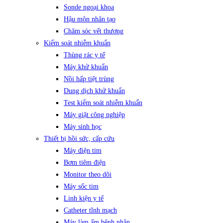
Sonde ngoại khoa
Hậu môn nhân tạo
Chăm sóc vết thương
Kiểm soát nhiễm khuẩn
Thùng rác y tế
Máy khử khuẩn
Nồi hấp tiệt trùng
Dung dịch khử khuẩn
Test kiểm soát nhiễm khuẩn
Máy giặt công nghiệp
Máy sinh học
Thiết bị hồi sức, cấp cứu
Máy điện tim
Bơm tiêm điện
Monitor theo dõi
Máy sốc tim
Linh kiện y tế
Catheter tĩnh mạch
Máy làm ấm bệnh nhân