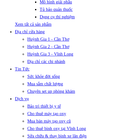
Mô hình giải phẫu
Tủ bảo quản thuốc
Dụng cụ thí nghiệm
Xem tất cả sản phẩm
Địa chỉ cửa hàng
Huỳnh Gia 1 - Cần Thơ
Huỳnh Gia 2 - Cần Thơ
Huỳnh Gia 3 - Vĩnh Long
Địa chỉ các chi nhánh
Tin Tức
Sức khỏe đời sống
Mua sắm chất lượng
Chuyên set up phòng khám
Dịch vụ
Bảo trì thiết bị y tế
Cho thuê máy tạo oxy
Mua bán máy tạo oxy cũ
Cho thuê bình oxy tại Vĩnh Long
Sửa chữa & thay bình xe lăn điện