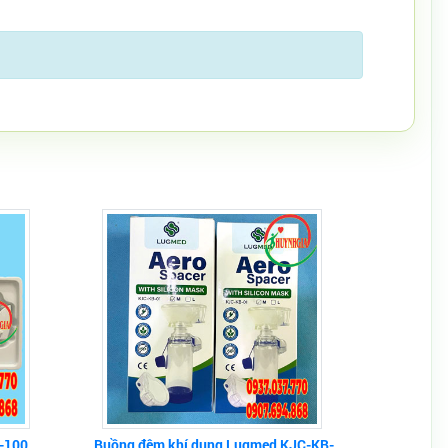
-100
Buồng đệm khí dung Lugmed KJC-KB-