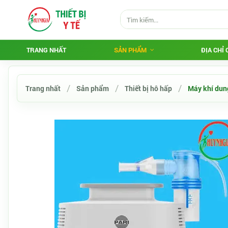
TRANG NHẤT
SẢN PHẨM
ĐỊA CHỈ
Trang nhất
Sản phẩm
Thiết bị hô hấp
Máy khí dun