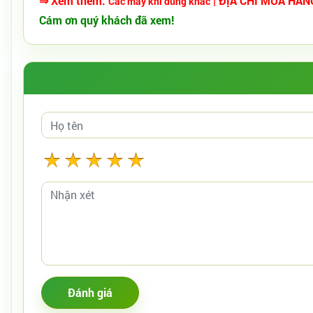
⇒ Xem thêm:
| ĐỊA CHỈ MUA HÀN
Các máy khí dung khác
Cám ơn quý khách đã xem!