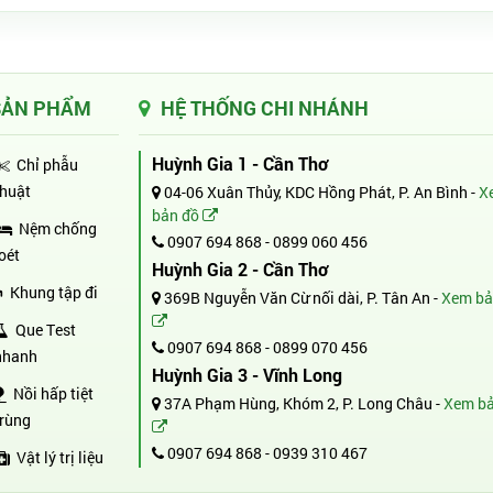
SẢN PHẨM
HỆ THỐNG CHI NHÁNH
Huỳnh Gia 1 - Cần Thơ
Chỉ phẫu
thuật
04-06 Xuân Thủy, KDC Hồng Phát, P. An Bình -
X
bản đồ
Nệm chống
0907 694 868
-
0899 060 456
loét
Huỳnh Gia 2 - Cần Thơ
Khung tập đi
369B Nguyễn Văn Cừ nối dài, P. Tân An -
Xem bả
Que Test
0907 694 868
-
0899 070 456
nhanh
Huỳnh Gia 3 - Vĩnh Long
Nồi hấp tiệt
37A Phạm Hùng, Khóm 2, P. Long Châu -
Xem bả
trùng
0907 694 868
-
0939 310 467
Vật lý trị liệu