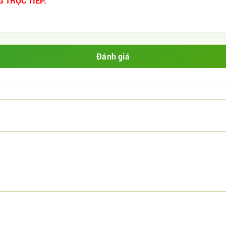
G TRỰC TIẾP.
Đánh giá