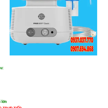
u:
 lớn