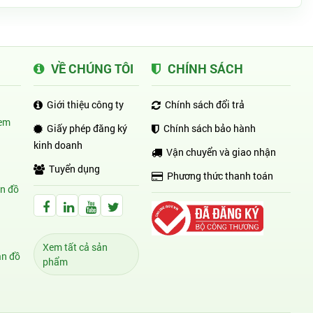
VỀ CHÚNG TÔI
CHÍNH SÁCH
Giới thiệu công ty
Chính sách đổi trả
em
Giấy phép đăng ký
Chính sách bảo hành
kinh doanh
Vận chuyển và giao nhận
Tuyển dụng
Phương thức thanh toán
n đồ
Facebook Huỳnh Gia Alpha
LinkedIn Huỳnh Gia Alpha
YouTube Huỳnh Gia Alpha
Twitter Huỳnh Gia Alpha
Xem tất cả sản
n đồ
phẩm