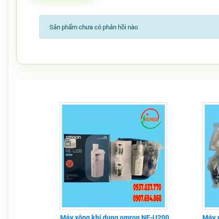
Sản phẩm chưa có phản hồi nào
Máy xông khí dung omron NE-U200
Máy 