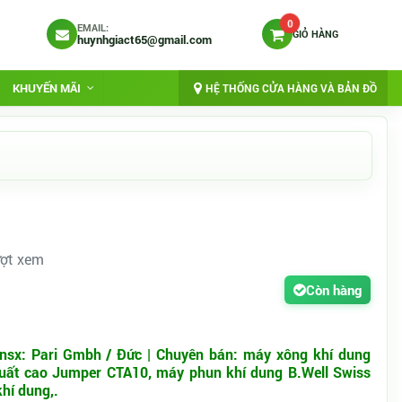
0
EMAIL:
GIỎ HÀNG
huynhgiact65@gmail.com
KHUYẾN MÃI
HỆ THỐNG CỬA HÀNG VÀ BẢN ĐỒ
ượt xem
Còn hàng
/nsx: Pari Gmbh / Đức | Chuyên bán: máy xông khí dung
suất cao Jumper CTA10, máy phun khí dung B.Well Swiss
hí dung,.