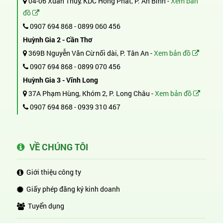
04-06 Xuân Thủy, KDC Hồng Phát, P. An Bình -
Xem bản
đồ
0907 694 868
-
0899 060 456
Huỳnh Gia 2 - Cần Thơ
369B Nguyễn Văn Cừ nối dài, P. Tân An -
Xem bản đồ
0907 694 868
-
0899 070 456
Huỳnh Gia 3 - Vĩnh Long
37A Phạm Hùng, Khóm 2, P. Long Châu -
Xem bản đồ
0907 694 868
-
0939 310 467
VỀ CHÚNG TÔI
Giới thiệu công ty
Giấy phép đăng ký kinh doanh
Tuyển dụng