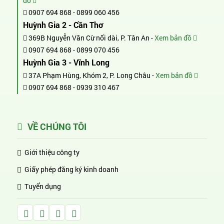
đồ
0907 694 868
-
0899 060 456
Huỳnh Gia 2 - Cần Thơ
369B Nguyễn Văn Cừ nối dài, P. Tân An -
Xem bản đồ
0907 694 868
-
0899 070 456
Huỳnh Gia 3 - Vĩnh Long
37A Phạm Hùng, Khóm 2, P. Long Châu -
Xem bản đồ
0907 694 868
-
0939 310 467
VỀ CHÚNG TÔI
Giới thiệu công ty
Giấy phép đăng ký kinh doanh
Tuyển dụng
Facebook Huỳnh Gia Alpha
LinkedIn Huỳnh Gia Alpha
YouTube Huỳnh Gia Alpha
Twitter Huỳnh Gia Alpha