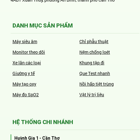
DANH MỤC SẢN PHẨM
Máy siêu âm
Chỉ phẫu thuật
Monitor theo dõi
Nệm chống loét
Xe lăn các loại
Khung tập đi
Giường y tế
Que Test nhanh
Máy tạo oxy
Nồi hấp tiệt trùng
Máy đo SpO2
Vật lý trị liệu
HỆ THỐNG CHI NHÁNH
Huỳnh Gia 1 - Cần Thơ