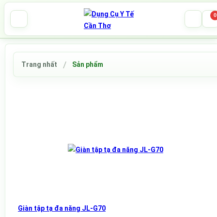
0
Trang nhất
Sản phẩm
Giàn tập tạ đa năng JL-G70