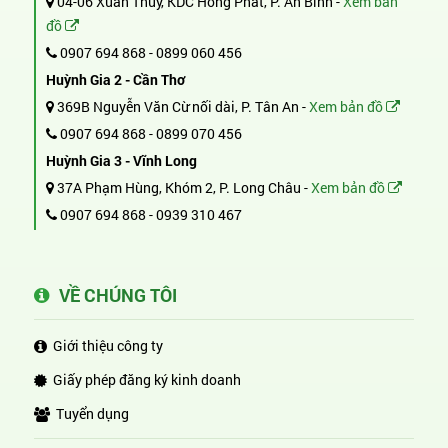
04-06 Xuân Thủy, KDC Hồng Phát, P. An Bình -
Xem bản
đồ
0907 694 868
-
0899 060 456
Huỳnh Gia 2 - Cần Thơ
369B Nguyễn Văn Cừ nối dài, P. Tân An -
Xem bản đồ
0907 694 868
-
0899 070 456
Huỳnh Gia 3 - Vĩnh Long
37A Phạm Hùng, Khóm 2, P. Long Châu -
Xem bản đồ
0907 694 868
-
0939 310 467
VỀ CHÚNG TÔI
Giới thiệu công ty
Giấy phép đăng ký kinh doanh
Tuyển dụng