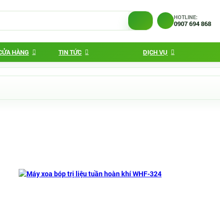
HOTLINE:
0907 694 868
 CỬA HÀNG
TIN TỨC
DỊCH VỤ