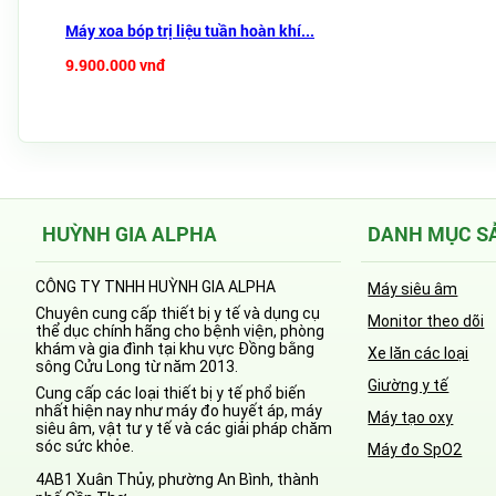
Máy xoa bóp trị liệu tuần hoàn khí...
9.900.000 vnđ
HUỲNH GIA ALPHA
DANH MỤC S
CÔNG TY TNHH HUỲNH GIA ALPHA
Máy siêu âm
Chuyên cung cấp thiết bị y tế và dụng cụ
Monitor theo dõi
thể dục chính hãng cho bệnh viện, phòng
khám và gia đình tại khu vực Đồng bằng
Xe lăn các loại
sông Cửu Long từ năm 2013.
Giường y tế
Cung cấp các loại thiết bị y tế phổ biến
nhất hiện nay như máy đo huyết áp, máy
Máy tạo oxy
siêu âm, vật tư y tế và các giải pháp chăm
sóc sức khỏe.
Máy đo SpO2
4AB1 Xuân Thủy, phường An Bình, thành