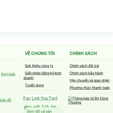
VỀ CHÚNG TÔI
CHÍNH SÁCH
Giới thiệu công ty
Chính sách đổi trả
Giấy phép đăng ký kinh
Chính sách bảo hành
-
Xem bản
doanh
Vận chuyển và giao nhận
Tuyển dụng
Phương thức thanh toán
Fac
Link
You
Twit
bản đồ
ebo
edI
Tub
ter
Xem tất cả sản