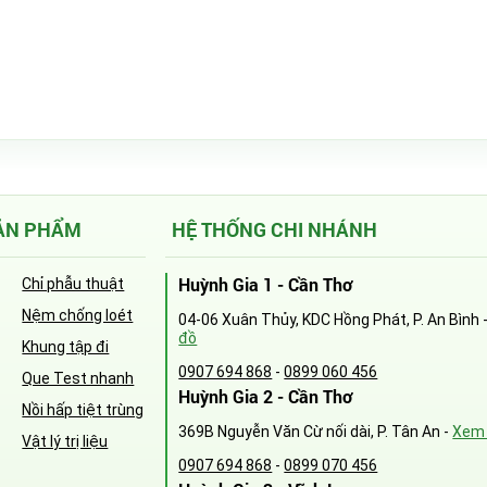
ẢN PHẨM
HỆ THỐNG CHI NHÁNH
Huỳnh Gia 1 - Cần Thơ
Chỉ phẫu thuật
Nệm chống loét
04-06 Xuân Thủy, KDC Hồng Phát, P. An Bình 
đồ
Khung tập đi
0907 694 868
-
0899 060 456
Que Test nhanh
Huỳnh Gia 2 - Cần Thơ
Nồi hấp tiệt trùng
369B Nguyễn Văn Cừ nối dài, P. Tân An -
Xem 
Vật lý trị liệu
0907 694 868
-
0899 070 456