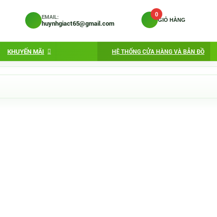
0
EMAIL:
GIỎ HÀNG
huynhgiact65@gmail.com
KHUYẾN MÃI
HỆ THỐNG CỬA HÀNG VÀ BẢN ĐỒ