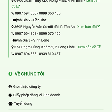
04-06 Xuân Thủy, KDC Hồng Phát, P. An Bình -
Xem bản
đồ
0907 694 868
-
0899 060 456
Huỳnh Gia 2 - Cần Thơ
369B Nguyễn Văn Cừ nối dài, P. Tân An -
Xem bản đồ
0907 694 868
-
0899 070 456
Huỳnh Gia 3 - Vĩnh Long
37A Phạm Hùng, Khóm 2, P. Long Châu -
Xem bản đồ
0907 694 868
-
0939 310 467
VỀ CHÚNG TÔI
Giới thiệu công ty
Giấy phép đăng ký kinh doanh
Tuyển dụng