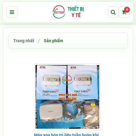
0
Trang nhất
Sản phẩm
Máy xoa bóp trị liệu tuần hoàn khí...