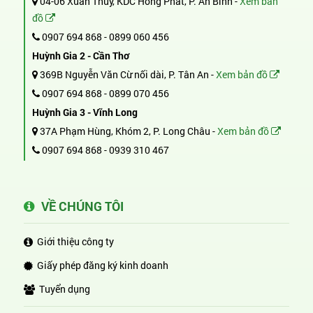
04-06 Xuân Thủy, KDC Hồng Phát, P. An Bình -
Xem bản
đồ
0907 694 868
-
0899 060 456
Huỳnh Gia 2 - Cần Thơ
369B Nguyễn Văn Cừ nối dài, P. Tân An -
Xem bản đồ
0907 694 868
-
0899 070 456
Huỳnh Gia 3 - Vĩnh Long
37A Phạm Hùng, Khóm 2, P. Long Châu -
Xem bản đồ
0907 694 868
-
0939 310 467
VỀ CHÚNG TÔI
Giới thiệu công ty
Giấy phép đăng ký kinh doanh
Tuyển dụng