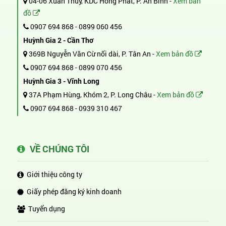
04-06 Xuân Thủy, KDC Hồng Phát, P. An Bình -
Xem bản
đồ
0907 694 868
-
0899 060 456
Huỳnh Gia 2 - Cần Thơ
369B Nguyễn Văn Cừ nối dài, P. Tân An -
Xem bản đồ
0907 694 868
-
0899 070 456
Huỳnh Gia 3 - Vĩnh Long
37A Phạm Hùng, Khóm 2, P. Long Châu -
Xem bản đồ
0907 694 868
-
0939 310 467
VỀ CHÚNG TÔI
Giới thiệu công ty
Giấy phép đăng ký kinh doanh
Tuyển dụng