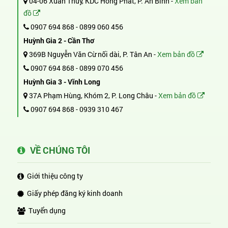
04-06 Xuân Thủy, KDC Hồng Phát, P. An Bình -
Xem bản
đồ
0907 694 868
-
0899 060 456
Huỳnh Gia 2 - Cần Thơ
369B Nguyễn Văn Cừ nối dài, P. Tân An -
Xem bản đồ
0907 694 868
-
0899 070 456
Huỳnh Gia 3 - Vĩnh Long
37A Phạm Hùng, Khóm 2, P. Long Châu -
Xem bản đồ
0907 694 868
-
0939 310 467
VỀ CHÚNG TÔI
Giới thiệu công ty
Giấy phép đăng ký kinh doanh
Tuyển dụng