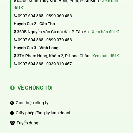
04-06 Xuân Thủy, KDC Hồng Phát, P. An Bình -
Xem bản
đồ
0907 694 868
-
0899 060 456
Huỳnh Gia 2 - Cần Thơ
369B Nguyễn Văn Cừ nối dài, P. Tân An -
Xem bản đồ
0907 694 868
-
0899 070 456
Huỳnh Gia 3 - Vĩnh Long
37A Phạm Hùng, Khóm 2, P. Long Châu -
Xem bản đồ
0907 694 868
-
0939 310 467
VỀ CHÚNG TÔI
Giới thiệu công ty
Giấy phép đăng ký kinh doanh
Tuyển dụng