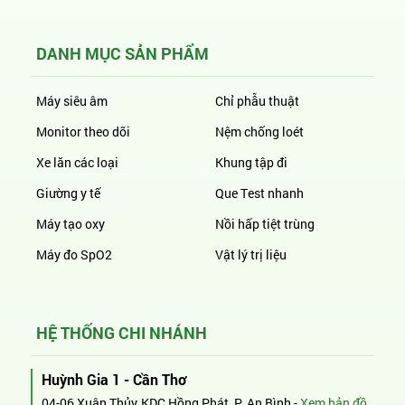
DANH MỤC SẢN PHẨM
Máy siêu âm
Chỉ phẫu thuật
Monitor theo dõi
Nệm chống loét
Xe lăn các loại
Khung tập đi
Giường y tế
Que Test nhanh
Máy tạo oxy
Nồi hấp tiệt trùng
Máy đo SpO2
Vật lý trị liệu
HỆ THỐNG CHI NHÁNH
Huỳnh Gia 1 - Cần Thơ
04-06 Xuân Thủy, KDC Hồng Phát, P. An Bình -
Xem bản đồ