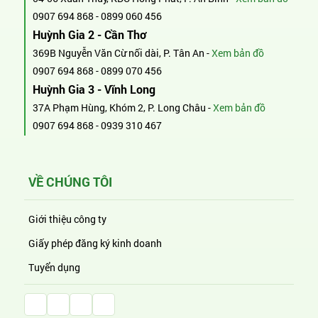
0907 694 868
-
0899 060 456
Huỳnh Gia 2 - Cần Thơ
369B Nguyễn Văn Cừ nối dài, P. Tân An -
Xem bản đồ
0907 694 868
-
0899 070 456
Huỳnh Gia 3 - Vĩnh Long
37A Phạm Hùng, Khóm 2, P. Long Châu -
Xem bản đồ
0907 694 868
-
0939 310 467
VỀ CHÚNG TÔI
Giới thiệu công ty
Giấy phép đăng ký kinh doanh
Tuyển dụng
Facebook Huỳnh Gia Alpha
LinkedIn Huỳnh Gia Alpha
YouTube Huỳnh Gia Alpha
Twitter Huỳnh Gia Alpha