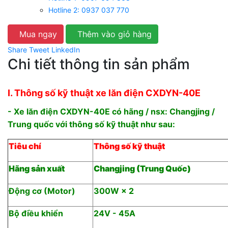
Hotline 2: 0937 037 770
Mua ngay
Thêm vào giỏ hàng
Share
Tweet
LinkedIn
Chi tiết thông tin sản phẩm
I. Thông số kỹ thuật xe lăn điện CXDYN-40E
- Xe lăn điện CXDYN-40E có hãng / nsx: Changjing /
Trung quốc với thông số kỹ thuật như sau:
Tiêu chí
Thông số kỹ thuật
Hãng sản xuất
Changjing (Trung Quốc)
Động cơ (Motor)
300W × 2
Bộ điều khiển
24V - 45A