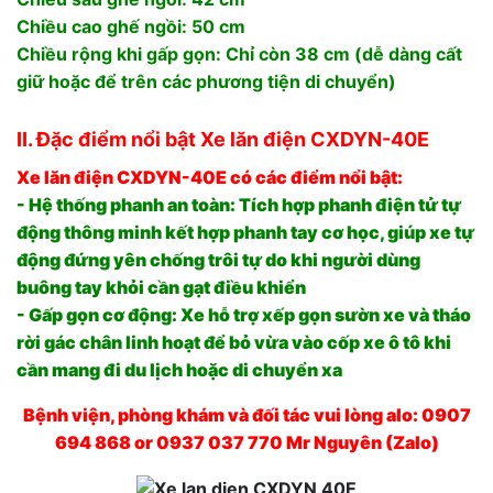
Chiều cao ghế ngồi: 50 cm
Chiều rộng khi gấp gọn: Chỉ còn 38 cm (dễ dàng cất
giữ hoặc để trên các phương tiện di chuyển)
II. Đặc điểm nổi bật Xe lăn điện CXDYN-40E
Xe lăn điện CXDYN-40E có các điểm nổi bật:
- Hệ thống phanh an toàn: Tích hợp phanh điện tử tự
động thông minh kết hợp phanh tay cơ học, giúp xe tự
động đứng yên chống trôi tự do khi người dùng
buông tay khỏi cần gạt điều khiển
- Gấp gọn cơ động: Xe hỗ trợ xếp gọn sườn xe và tháo
rời gác chân linh hoạt để bỏ vừa vào cốp xe ô tô khi
cần mang đi du lịch hoặc di chuyển xa
Bệnh viện, phòng khám và đối tác vui lòng alo: 0907
694 868 or 0937 037 770 Mr Nguyên (Zalo)