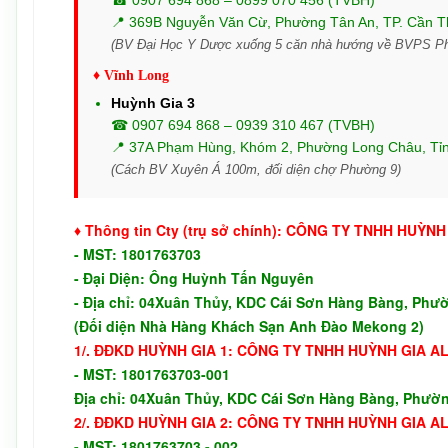
☎ 0907 694 868 – 0899 070 456 (TVBH)
📍 369B Nguyễn Văn Cừ, Phường Tân An, TP. Cần 
(BV Đại Học Y Dược xuống 5 căn nhà hướng về BVPS P
♦ Vĩnh Long
Huỳnh Gia 3
☎ 0907 694 868 – 0939 310 467 (TVBH)
📍 37A Phạm Hùng, Khóm 2, Phường Long Châu, Tỉ
(Cách BV Xuyên Á 100m, đối diện chợ Phường 9)
♦ Thông tin Cty (trụ sở chính): CÔNG TY TNHH HUỲN
-
MST: 1801763703
- Đại Diện: Ông Huỳnh Tấn Nguyên
- Địa chỉ: 04Xuân Thủy, KDC Cái Sơn Hàng Bàng, Phư
(Đối diện Nhà Hàng Khách Sạn Anh Đào Mekong 2)
1/. ĐĐKD
HUỲNH GIA 1:
CÔNG TY TNHH HUỲNH GIA A
-
MST: 1801763703-001
Địa chỉ:
04Xuân Thủy, KDC Cái Sơn Hàng Bàng, Phườn
2/. ĐĐKD
HUỲNH GIA 2:
CÔNG TY TNHH HUỲNH GIA A
-
MST: 1801763703 - 002