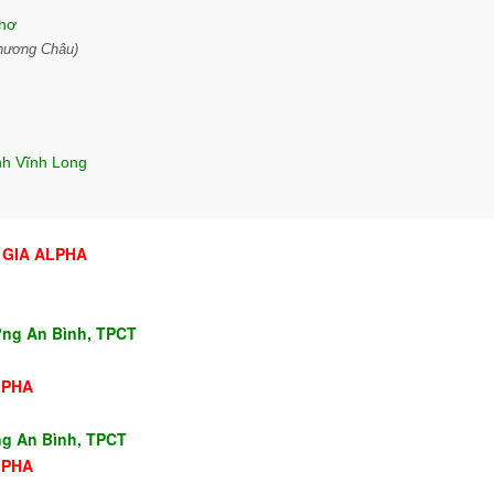
Thơ
hương Châu)
nh Vĩnh Long
H GIA ALPHA
ờng An Bình, TPCT
LPHA
g An Bình, TPCT
LPHA