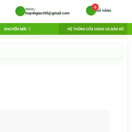
0
EMAIL:
GIỎ HÀNG
huynhgiact65@gmail.com
KHUYẾN MÃI
HỆ THỐNG CỬA HÀNG VÀ BẢN ĐỒ