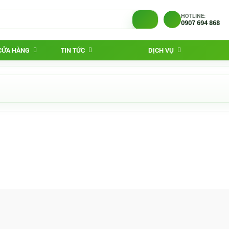
HOTLINE:
0907 694 868
 CỬA HÀNG
TIN TỨC
DỊCH VỤ