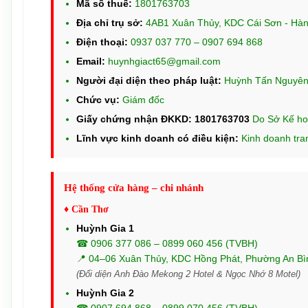
Mã số thuế:
1801763703
Địa chỉ trụ sở:
4AB1 Xuân Thủy, KDC Cái Sơn - Hàng
Điện thoại:
0937 037 770 – 0907 694 868
Email:
huynhgiact65@gmail.com
Người đại diện theo pháp luật:
Huỳnh Tấn Nguyê
Chức vụ:
Giám đốc
Giấy chứng nhận ĐKKD: 1801763703
Do Sở Kế ho
Lĩnh vực kinh doanh có điều kiện:
Kinh doanh tran
Hệ thống cửa hàng – chi nhánh
♦ Cần Thơ
Huỳnh Gia 1
☎ 0906 377 086 – 0899 060 456 (TVBH)
📍 04–06 Xuân Thủy, KDC Hồng Phát, Phường An Bì
(Đối diện Anh Đào Mekong 2 Hotel & Ngọc Nhớ 8 Motel)
Huỳnh Gia 2