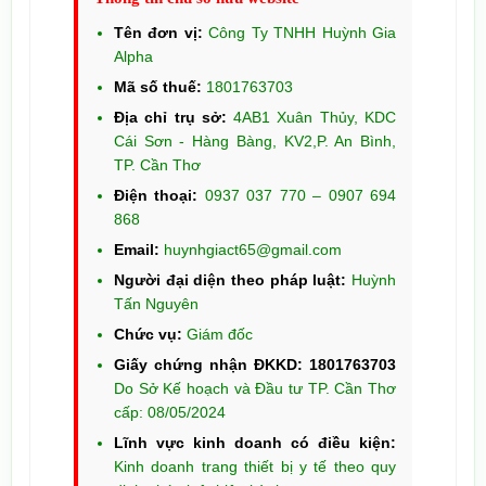
Tên đơn vị:
Công Ty TNHH Huỳnh Gia
Alpha
Mã số thuế:
1801763703
Địa chỉ trụ sở:
4AB1 Xuân Thủy, KDC
Cái Sơn - Hàng Bàng, KV2,P. An Bình,
TP. Cần Thơ
Điện thoại:
0937 037 770 – 0907 694
868
Email:
huynhgiact65@gmail.com
Người đại diện theo pháp luật:
Huỳnh
Tấn Nguyên
Chức vụ:
Giám đốc
Giấy chứng nhận ĐKKD: 1801763703
Do Sở Kế hoạch và Đầu tư TP. Cần Thơ
cấp: 08/05/2024
Lĩnh vực kinh doanh có điều kiện:
Kinh doanh trang thiết bị y tế theo quy