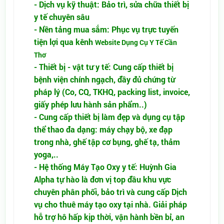
- Dịch vụ kỹ thuật: Bảo trì, sửa chữa thiết bị
y tế chuyên sâu
- Nền tảng mua sắm: Phục vụ trực tuyến
tiện lợi qua kênh
Website Dụng Cụ Y Tế Cần
Thơ
- Thiết bị - vật tư y tế: Cung cấp thiết bị
bệnh viện chính ngạch, đầy đủ chứng từ
pháp lý (Co, CQ, TKHQ, packing list, invoice,
giấy phép lưu hành sản phẩm..)
- Cung cấp thiết bị làm đẹp và dụng cụ tập
thể thao đa dạng: máy chạy bộ, xe đạp
trong nhà, ghế tập cơ bụng, ghế tạ, thảm
yoga,..
- Hệ thống Máy Tạo Oxy y tế: Huỳnh Gia
Alpha tự hào là đơn vị top đầu khu vực
chuyên phân phối, bảo trì và cung cấp Dịch
vụ cho thuê máy tạo oxy tại nhà. Giải pháp
hỗ trợ hô hấp kịp thời, vận hành bền bỉ, an