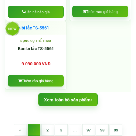
Thêm vào giỏ hàng
Liên hệ báo giá
NEW
DỤNG CỤ THỂ THAO
Bàn bi lắc TS-5561
9.090.000 VNĐ
Thêm vào giỏ hàng
Xem toàn bộ sản phẩm
«
1
2
3
...
97
98
99