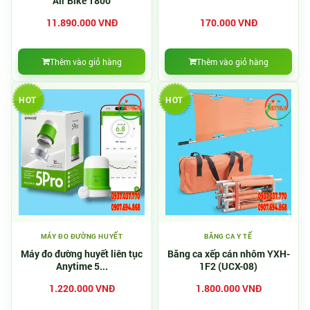
Air Bike T800
11.890.000 VNĐ
170.000 VNĐ
Thêm vào giỏ hàng
Thêm vào giỏ hàng
HOT
HOT
MÁY ĐO ĐƯỜNG HUYẾT
BĂNG CA Y TẾ
Máy đo đường huyết liên tục
Băng ca xếp cán nhôm YXH-
Anytime 5...
1F2 (UCX-08)
1.220.000 VNĐ
1.800.000 VNĐ