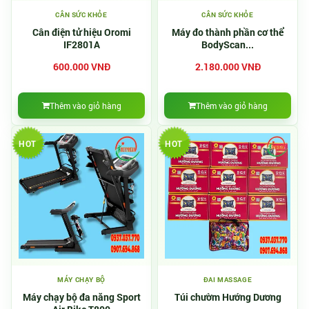
CÂN SỨC KHỎE
CÂN SỨC KHỎE
Cân điện tử hiệu Oromi
Máy đo thành phần cơ thể
IF2801A
BodyScan...
600.000 VNĐ
2.180.000 VNĐ
Thêm vào giỏ hàng
Thêm vào giỏ hàng
HOT
HOT
MÁY CHẠY BỘ
ĐAI MASSAGE
Máy chạy bộ đa năng Sport
Túi chườm Hướng Dương