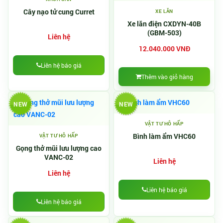
Cây nạo tử cung Curret
XE LĂN
Xe lăn điện CXDYN-40B
(GBM-503)
Liên hệ
12.040.000 VNĐ
Liên hệ báo giá
Thêm vào giỏ hàng
NEW
NEW
VẬT TƯ HÔ HẤP
Bình làm ẩm VHC60
VẬT TƯ HÔ HẤP
Gọng thở mũi lưu lượng cao
VANC-02
Liên hệ
Liên hệ
Liên hệ báo giá
Liên hệ báo giá