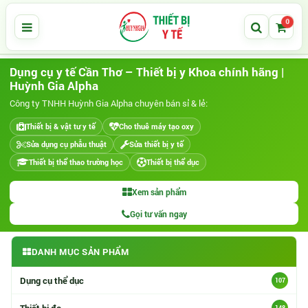
0
Dụng cụ y tế Cần Thơ – Thiết bị y Khoa chính hãng |
Huỳnh Gia Alpha
Công ty TNHH Huỳnh Gia Alpha chuyên bán sỉ & lẻ:
Thiết bị & vật tư y tế
Cho thuê máy tạo oxy
Sửa dụng cụ phẫu thuật
Sửa thiết bị y tế
Thiết bị thể thao trường học
Thiết bị thể dục
Xem sản phẩm
Gọi tư vấn ngay
DANH MỤC SẢN PHẨM
Danh mục sản phẩm
Dụng cụ thể dục
107
Thiết bị đo
148