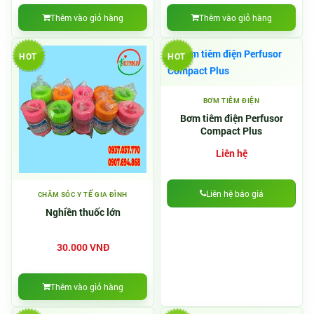
Thêm vào giỏ hàng
Thêm vào giỏ hàng
HOT
HOT
BƠM TIÊM ĐIỆN
Bơm tiêm điện Perfusor
Compact Plus
Liên hệ
Liên hệ báo giá
CHĂM SÓC Y TẾ GIA ĐÌNH
Nghiền thuốc lớn
30.000 VNĐ
Thêm vào giỏ hàng