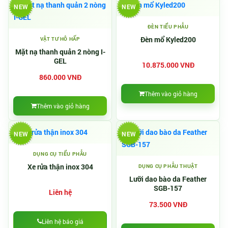
NEW
NEW
ĐÈN TIỂU PHẪU
Đèn mổ Kyled200
VẬT TƯ HÔ HẤP
Mặt nạ thanh quản 2 nòng I-
GEL
10.875.000 VNĐ
860.000 VNĐ
Thêm vào giỏ hàng
Thêm vào giỏ hàng
NEW
NEW
DỤNG CỤ TIỂU PHẪU
Xe rửa thận inox 304
DỤNG CỤ PHẪU THUẬT
Lưỡi dao bào da Feather
SGB-157
Liên hệ
73.500 VNĐ
Liên hệ báo giá