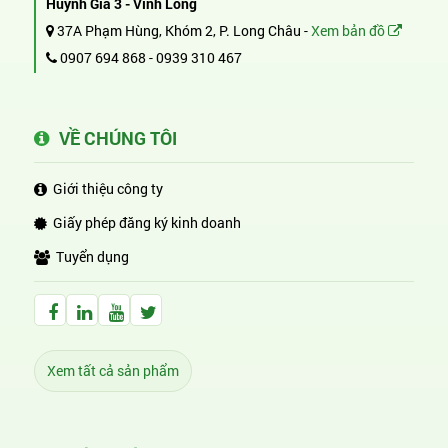
Huỳnh Gia 3 - Vĩnh Long
37A Phạm Hùng, Khóm 2, P. Long Châu -
Xem bản đồ
0907 694 868
-
0939 310 467
VỀ CHÚNG TÔI
Giới thiệu công ty
Giấy phép đăng ký kinh doanh
Tuyển dụng
Facebook Huỳnh Gia Alpha
LinkedIn Huỳnh Gia Alpha
YouTube Huỳnh Gia Alpha
Twitter Huỳnh Gia Alpha
Xem tất cả sản phẩm