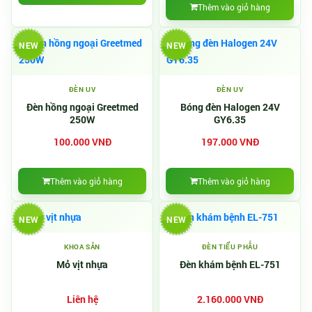
Thêm vào giỏ hàng
NEW
NEW
ĐÈN UV
ĐÈN UV
Đèn hồng ngoại Greetmed
Bóng đèn Halogen 24V
250W
GY6.35
100.000 VNĐ
197.000 VNĐ
Thêm vào giỏ hàng
Thêm vào giỏ hàng
NEW
NEW
KHOA SẢN
ĐÈN TIỂU PHẪU
Mỏ vịt nhựa
Đèn khám bệnh EL-751
Liên hệ
2.160.000 VNĐ