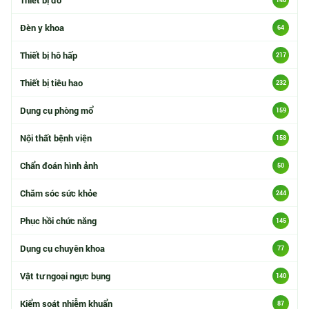
Đèn y khoa
64
Thiết bị hô hấp
217
Thiết bị tiêu hao
232
Dụng cụ phòng mổ
159
Nội thất bệnh viện
158
Chẩn đoán hình ảnh
50
Chăm sóc sức khỏe
244
Phục hồi chức năng
145
Dụng cụ chuyên khoa
77
Vật tư ngoại ngực bụng
140
Kiểm soát nhiễm khuẩn
87