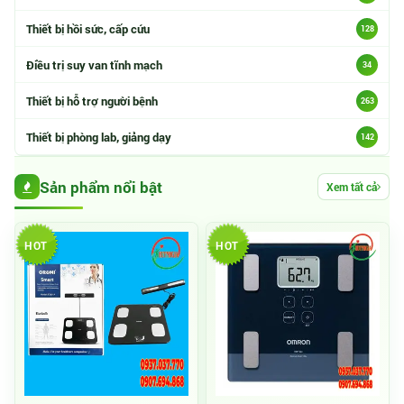
Thiết bị hồi sức, cấp cứu
128
Điều trị suy van tĩnh mạch
34
Thiết bị hỗ trợ người bệnh
263
Thiết bị phòng lab, giảng dạy
142
Sản phẩm nổi bật
Xem tất cả
HOT
HOT