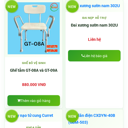
NEW
NEW
ĐAI NẸP HỖ TRỢ
Đai xương sườn nam 302U
Liên hệ
Liên hệ báo giá
GHẾ BÔ VỆ SINH
Ghế tắm GT-08A và GT-09A
880.000 VNĐ
Thêm vào giỏ hàng
NEW
NEW
KHOA SẢN