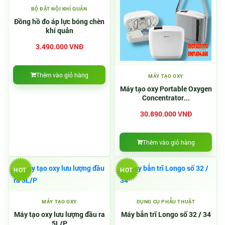
BỘ ĐẶT NỘI KHÍ QUẢN
Đồng hồ đo áp lực bóng chèn
khí quản
3.490.000 VNĐ
Thêm vào giỏ hàng
MÁY TẠO OXY
Máy tạo oxy Portable Oxygen
Concentrator...
30.890.000 VNĐ
Thêm vào giỏ hàng
HOT
HOT
MÁY TẠO OXY
DỤNG CỤ PHẪU THUẬT
Máy tạo oxy lưu lượng đầu ra
Máy bắn trĩ Longo số 32 / 34
5L/P