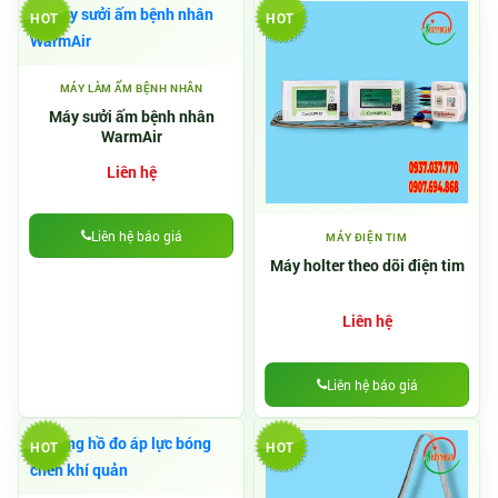
HOT
HOT
MÁY LÀM ẤM BỆNH NHÂN
Máy sưởi ấm bệnh nhân
WarmAir
Liên hệ
Liên hệ báo giá
MÁY ĐIỆN TIM
Máy holter theo dõi điện tim
Liên hệ
Liên hệ báo giá
HOT
HOT