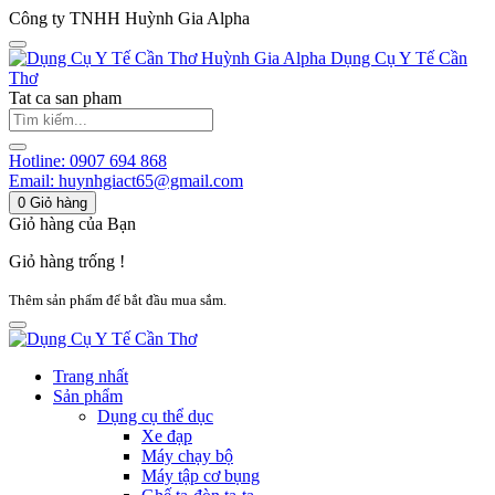
Công ty TNHH Huỳnh Gia Alpha
Huỳnh Gia Alpha
Dụng Cụ Y Tế Cần
Thơ
Tat ca san pham
Hotline:
0907 694 868
Email:
huynhgiact65@gmail.com
0
Giỏ hàng
Giỏ hàng của Bạn
Giỏ hàng trống !
Thêm sản phẩm để bắt đầu mua sắm.
Trang nhất
Sản phẩm
Dụng cụ thể dục
Xe đạp
Máy chạy bộ
Máy tập cơ bụng