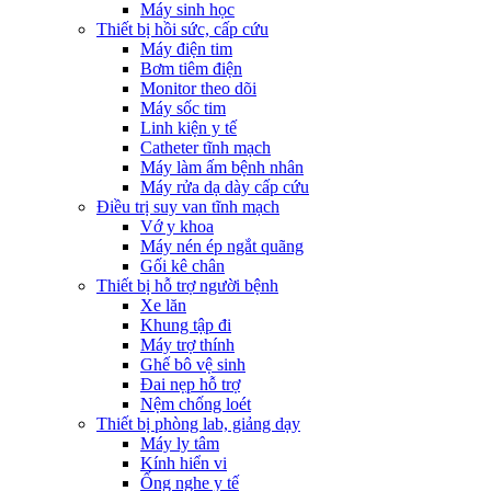
Máy sinh học
Thiết bị hồi sức, cấp cứu
Máy điện tim
Bơm tiêm điện
Monitor theo dõi
Máy sốc tim
Linh kiện y tế
Catheter tĩnh mạch
Máy làm ấm bệnh nhân
Máy rửa dạ dày cấp cứu
Điều trị suy van tĩnh mạch
Vớ y khoa
Máy nén ép ngắt quãng
Gối kê chân
Thiết bị hỗ trợ người bệnh
Xe lăn
Khung tập đi
Máy trợ thính
Ghế bô vệ sinh
Đai nẹp hỗ trợ
Nệm chống loét
Thiết bị phòng lab, giảng dạy
Máy ly tâm
Kính hiển vi
Ống nghe y tế