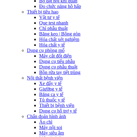
Bộ đặt nội khí quản
Đo chức năng hô hấp
Thiết bị tiêu hao
Vật tư y tế
Que test nhanh
Chỉ phẫu thuật
Băng keo | Bông gòn
Hóa chất xét nghiệm
Hóa chất y tế
Dụng cụ phòng mổ
Máy cắt đốt điện
Dụng cụ tiểu phẫu
Dụng cụ phẫu thuật
Bồn rửa tay tiệt trùng
Nội thất bệnh viện
Xe đẩy y tế
Giường y tế
Băng ca y tế
Tủ thuốc y tế
Thiết bị bệnh viện
Dụng cụ hỗ trợ y tế
Chẩn đoán hình ảnh
Áo chì
Máy nội soi
Máy siêu âm