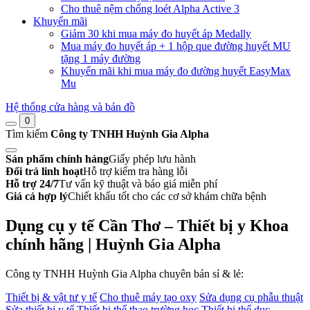
Cho thuê nệm chống loét Alpha Active 3
Khuyến mãi
Giảm 30 khi mua máy đo huyết áp Medally
Mua máy đo huyết áp + 1 hộp que đường huyết MU
tặng 1 máy đường
Khuyến mãi khi mua máy đo đường huyết EasyMax
Mu
Hệ thống cửa hàng và bản đồ
0
Tìm kiếm
Công ty TNHH Huỳnh Gia Alpha
Sản phẩm chính hảng
Giấy phép lưu hành
Đổi trả linh hoạt
Hỗ trợ kiểm tra hàng lỗi
Hỗ trợ 24/7
Tư vấn kỹ thuật và báo giá miễn phí
Giá cả hợp lý
Chiết khấu tốt cho các cơ sở khám chữa bệnh
Dụng cụ y tế Cần Thơ – Thiết bị y Khoa
chính hãng | Huỳnh Gia Alpha
Công ty TNHH Huỳnh Gia Alpha chuyên bán sỉ & lẻ:
Thiết bị & vật tư y tế
Cho thuê máy tạo oxy
Sửa dụng cụ phẫu thuật
Sửa thiết bị y tế
Thiết bị thể thao trường học
Thiết bị thể dục