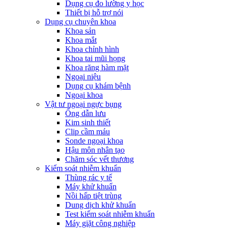
Dụng cụ đo lường y học
Thiết bị hỗ trợ nói
Dụng cụ chuyên khoa
Khoa sản
Khoa mắt
Khoa chỉnh hình
Khoa tai mũi họng
Khoa răng hàm mặt
Ngoại niệu
Dụng cụ khám bệnh
Ngoại khoa
Vật tư ngoại ngực bụng
Ống dẫn lưu
Kim sinh thiết
Clip cầm máu
Sonde ngoại khoa
Hậu môn nhân tạo
Chăm sóc vết thương
Kiểm soát nhiễm khuẩn
Thùng rác y tế
Máy khử khuẩn
Nồi hấp tiệt trùng
Dung dịch khử khuẩn
Test kiểm soát nhiễm khuẩn
Máy giặt công nghiệp