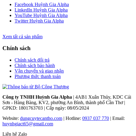
Facebook Huỳnh Gia Alpha
LinkedIn Huỳnh Gia Alpha
YouTube Huỳnh Gia Alpha
Twitter Huỳnh Gia Alpha
Xem tất cả sản phẩm
Chính sách
Chính sách đổi trả
Chính sách bảo hành
Vận chuyển và giao nhận
Phương thức thanh toán
Công ty TNHH Huỳnh Gia Alpha
| 4AB1 Xuân Thủy, KDC Cái
Sơn - Hàng Bàng, KV2, phường An Bình, thành phố Cần Thơ |
GPKD: 1801763703 | Cấp ngày: 08/05/2024
Website:
dungcuytecantho.com
| Hotline:
0937 037 770
| Email:
huynhgiact65@gmail.com
Liện hệ Zalo