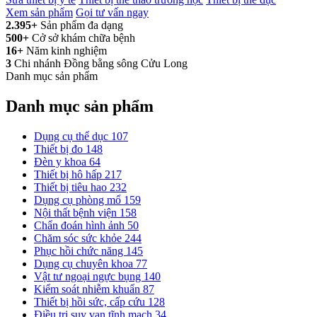
Xem sản phẩm
Gọi tư vấn ngay
2.395+
Sản phẩm đa dạng
500+
Cở sở khám chữa bệnh
16+
Năm kinh nghiệm
3
Chi nhánh Đồng bằng sông Cửu Long
Danh mục sản phẩm
Danh mục sản phẩm
Dụng cụ thể dục
107
Thiết bị đo
148
Đèn y khoa
64
Thiết bị hô hấp
217
Thiết bị tiêu hao
232
Dụng cụ phòng mổ
159
Nội thất bệnh viện
158
Chẩn đoán hình ảnh
50
Chăm sóc sức khỏe
244
Phục hồi chức năng
145
Dụng cụ chuyên khoa
77
Vật tư ngoại ngực bụng
140
Kiểm soát nhiễm khuẩn
87
Thiết bị hồi sức, cấp cứu
128
Điều trị suy van tĩnh mạch
34