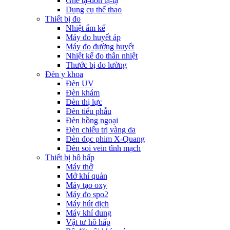
Ghế tạ-đòn tạ-tạ
Dụng cụ thể thao
Thiết bị đo
Nhiệt ẩm kế
Máy đo huyết áp
Máy đo đường huyết
Nhiệt kế đo thân nhiệt
Thước bị đo lường
Đèn y khoa
Đèn UV
Đèn khám
Đèn thị lực
Đèn tiểu phẫu
Đèn hồng ngoại
Đèn chiếu trị vàng da
Đèn đọc phim X-Quang
Đèn soi vein tĩnh mạch
Thiết bị hô hấp
Máy thở
Mở khí quản
Máy tạo oxy
Máy đo spo2
Máy hút dịch
Máy khí dung
Vật tư hô hấp