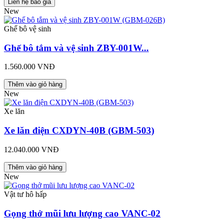
Liên hệ báo giá
New
Ghế bô vệ sinh
Ghế bô tắm và vệ sinh ZBY-001W...
1.560.000 VNĐ
Thêm vào giỏ hàng
New
Xe lăn
Xe lăn điện CXDYN-40B (GBM-503)
12.040.000 VNĐ
Thêm vào giỏ hàng
New
Vật tư hô hấp
Gọng thở mũi lưu lượng cao VANC-02