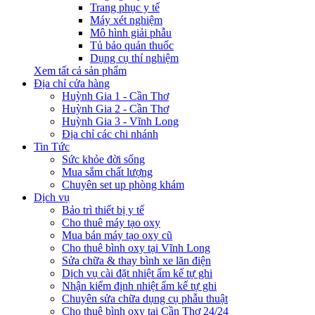
Trang phục y tế
Máy xét nghiệm
Mô hình giải phẫu
Tủ bảo quản thuốc
Dụng cụ thí nghiệm
Xem tất cả sản phẩm
Địa chỉ cửa hàng
Huỳnh Gia 1 - Cần Thơ
Huỳnh Gia 2 - Cần Thơ
Huỳnh Gia 3 - Vĩnh Long
Địa chỉ các chi nhánh
Tin Tức
Sức khỏe đời sống
Mua sắm chất lượng
Chuyên set up phòng khám
Dịch vụ
Bảo trì thiết bị y tế
Cho thuê máy tạo oxy
Mua bán máy tạo oxy cũ
Cho thuê bình oxy tại Vĩnh Long
Sửa chữa & thay bình xe lăn điện
Dịch vụ cài đặt nhiệt ẩm kế tự ghi
Nhận kiểm định nhiệt ẩm kế tự ghi
Chuyên sửa chữa dụng cụ phẫu thuật
Cho thuê bình oxy tại Cần Thơ 24/24