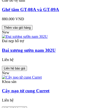
Ghế bô vệ sinh
Ghế tắm GT-08A và GT-09A
880.000 VNĐ
Thêm vào giỏ hàng
New
Đai nẹp hỗ trợ
Đai xương sườn nam 302U
Liên hệ
Liên hệ báo giá
New
Khoa sản
Cây nạo tử cung Curret
Liên hệ