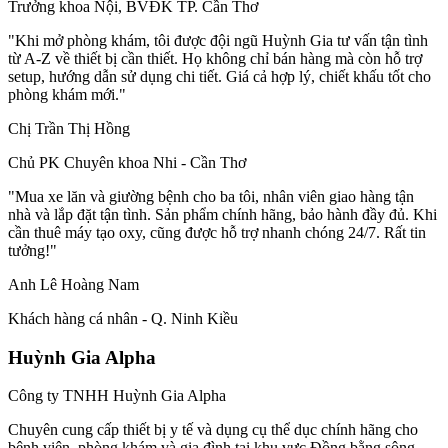
Trưởng khoa Nội, BVĐK TP. Cần Thơ
"Khi mở phòng khám, tôi được đội ngũ Huỳnh Gia tư vấn tận tình
từ A-Z về thiết bị cần thiết. Họ không chỉ bán hàng mà còn hỗ trợ
setup, hướng dẫn sử dụng chi tiết. Giá cả hợp lý, chiết khấu tốt cho
phòng khám mới."
Chị Trần Thị Hồng
Chủ PK Chuyên khoa Nhi - Cần Thơ
"Mua xe lăn và giường bệnh cho ba tôi, nhân viên giao hàng tận
nhà và lắp đặt tận tình. Sản phẩm chính hãng, bảo hành đầy đủ. Khi
cần thuê máy tạo oxy, cũng được hỗ trợ nhanh chóng 24/7. Rất tin
tưởng!"
Anh Lê Hoàng Nam
Khách hàng cá nhân - Q. Ninh Kiều
Huỳnh Gia Alpha
Công ty TNHH Huỳnh Gia Alpha
Chuyên cung cấp thiết bị y tế và dụng cụ thể dục chính hãng cho
bệnh viện, phòng khám và gia đình tại khu vực Đồng bằng sông