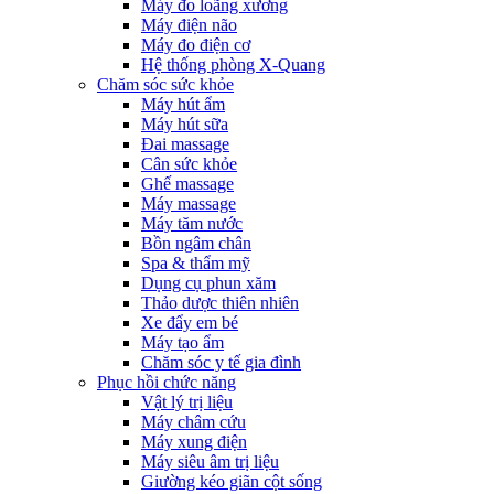
Máy đo loãng xương
Máy điện não
Máy đo điện cơ
Hệ thống phòng X-Quang
Chăm sóc sức khỏe
Máy hút ẩm
Máy hút sữa
Đai massage
Cân sức khỏe
Ghế massage
Máy massage
Máy tăm nước
Bồn ngâm chân
Spa & thẩm mỹ
Dụng cụ phun xăm
Thảo dược thiên nhiên
Xe đẩy em bé
Máy tạo ẩm
Chăm sóc y tế gia đình
Phục hồi chức năng
Vật lý trị liệu
Máy châm cứu
Máy xung điện
Máy siêu âm trị liệu
Giường kéo giãn cột sống