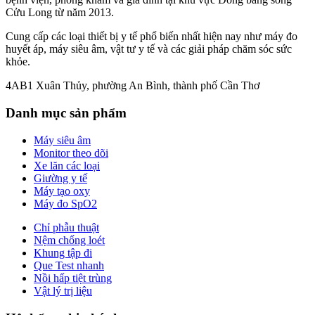
Cửu Long từ năm 2013.
Cung cấp các loại thiết bị y tế phổ biến nhất hiện nay như máy đo
huyết áp, máy siêu âm, vật tư y tế và các giải pháp chăm sóc sức
khỏe.
4AB1 Xuân Thủy, phường An Bình, thành phố Cần Thơ
Danh mục sản phẩm
Máy siêu âm
Monitor theo dõi
Xe lăn các loại
Giường y tế
Máy tạo oxy
Máy đo SpO2
Chỉ phẫu thuật
Nệm chống loét
Khung tập đi
Que Test nhanh
Nồi hấp tiệt trùng
Vật lý trị liệu