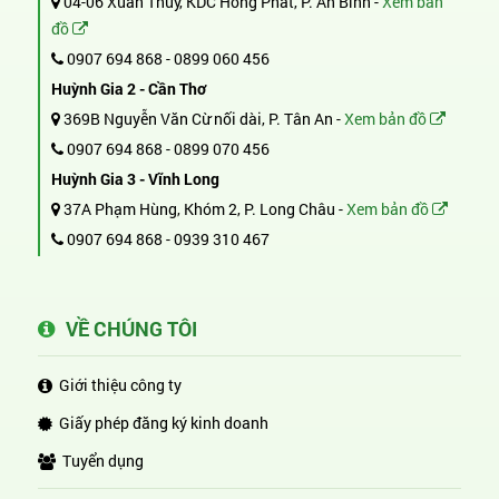
04-06 Xuân Thủy, KDC Hồng Phát, P. An Bình -
Xem bản
đồ
0907 694 868
-
0899 060 456
Huỳnh Gia 2 - Cần Thơ
369B Nguyễn Văn Cừ nối dài, P. Tân An -
Xem bản đồ
0907 694 868
-
0899 070 456
Huỳnh Gia 3 - Vĩnh Long
37A Phạm Hùng, Khóm 2, P. Long Châu -
Xem bản đồ
0907 694 868
-
0939 310 467
VỀ CHÚNG TÔI
Giới thiệu công ty
Giấy phép đăng ký kinh doanh
Tuyển dụng