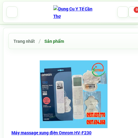
0
Trang nhất
Sản phẩm
Máy massage xung điện Omrom HV-F230