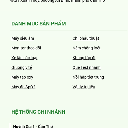
4AB1 Xuân Thủy, phường An Bình, thành phố Cần Thơ
DANH MỤC SẢN PHẨM
Máy siêu âm
Chỉ phẫu thuật
Monitor theo dõi
Nệm chống loét
Xe lăn các loại
Khung tập đi
Giường y tế
Que Test nhanh
Máy tạo oxy
Nồi hấp tiệt trùng
Máy đo SpO2
Vật lý trị liệu
HỆ THỐNG CHI NHÁNH
Huỳnh Gia 1 - Cần Thơ