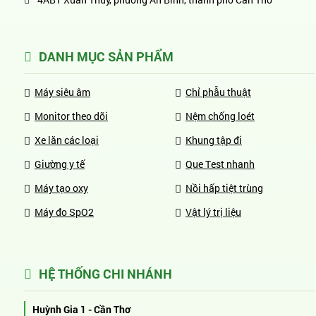
DANH MỤC SẢN PHẨM
Máy siêu âm
Chỉ phẫu thuật
Monitor theo dõi
Nệm chống loét
Xe lăn các loại
Khung tập đi
Giường y tế
Que Test nhanh
Máy tạo oxy
Nồi hấp tiệt trùng
Máy đo SpO2
Vật lý trị liệu
HỆ THỐNG CHI NHÁNH
Huỳnh Gia 1 - Cần Thơ