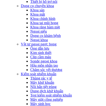
Thiết bị hỗ trợ nói
Dụng cụ chuyên khoa
Khoa sản
Khoa mắt
Khoa chỉnh hình
Khoa tai mũi họng
Khoa răng hàm mặt
Ngoại niệu
Dụng cụ khám bệnh
Ngoại khoa
Vật tư ngoại ngực bụng
Ống dẫn lưu
Kim sinh thiết
Clip cầm máu
Sonde ngoại khoa
Hậu môn nhân tạo
Chăm sóc vết thương
Kiểm soát nhiễm khuẩn
Thùng rác y tế
Máy khử khuẩn
Nồi hấp tiệt trùng
Dung dịch khử khuẩn
Test kiểm soát nhiễm khuẩn
Máy giặt công nghiệp
Máy sinh học