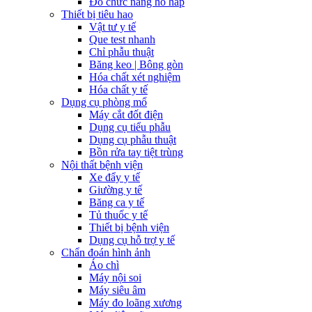
Đo chức năng hô hấp
Thiết bị tiêu hao
Vật tư y tế
Que test nhanh
Chỉ phẫu thuật
Băng keo | Bông gòn
Hóa chất xét nghiệm
Hóa chất y tế
Dụng cụ phòng mổ
Máy cắt đốt điện
Dụng cụ tiểu phẫu
Dụng cụ phẫu thuật
Bồn rửa tay tiệt trùng
Nội thất bệnh viện
Xe đẩy y tế
Giường y tế
Băng ca y tế
Tủ thuốc y tế
Thiết bị bệnh viện
Dụng cụ hỗ trợ y tế
Chẩn đoán hình ảnh
Áo chì
Máy nội soi
Máy siêu âm
Máy đo loãng xương