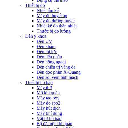
Dụng cụ thể thao
Thiết bị đo
Nhiệt ẩm kế
Máy đo huyết áp
Máy đo đường huyết
Nhiệt kế đo thân nhiệt
Thước bị đo lường
Đèn y khoa
Đèn UV
Đèn khám
Đèn thị lực
Đèn tiểu phẫu
Đèn hồng ngoại
Đèn chiếu trị vàng da
Đèn đọc phim X-Quang
Đèn soi vein tĩnh mạch
Thiết bị hô hấp
Máy thở
Mở khí quản
Máy tạo oxy
Máy đo spo2
Máy hút dịch
Máy khí dung
Vật tư hô hấp
Bộ đặt nội khí quản